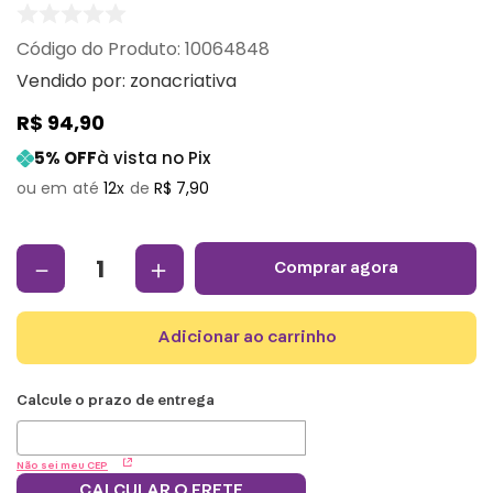
:
10064848
Vendido por:
zonacriativa
R$
94
,
90
5
% OFF
à vista no Pix
12
R$
7
,
90
－
＋
comprar agora
adicionar ao carrinho
Não sei meu CEP
CALCULAR O FRETE