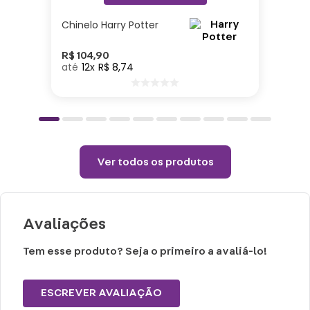
estiver olhando!
Chinelo Harry Potter
Cuidados e recomendações de uso:
R$
104
,
90
12
R$
8
,
74
Passar com temperatura máxima de 110°
(sem vapor).
Não alvejar.
Permitido uso de centrifuga e máquina
secadora.
Ver todos os produtos
Temperatura máxima de lavagem 40°.
Não limpar a seco.
Avaliações
Tem esse produto? Seja o primeiro a avaliá-lo!
ESCREVER AVALIAÇÃO