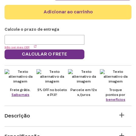
adicionar ao carrinho
Não sei meu CEP
CALCULAR O FRETE
Frete grátis.
5% OFF no boleto
Parcele em 12x
Troque
Saiba mais
e PIX!
s/juros
pontos por
benefícios
Descrição
Peitoral Para Cachorro ZC Pets A Dama e o