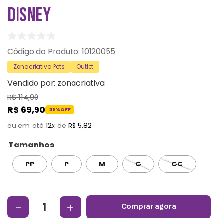
DISNEY
:
10120055
Zonacriativa Pets
Outlet
Vendido por:
zonacriativa
R$
114
,
90
R$
69
,
90
39%
OFF
12
R$
5
,
82
Tamanhos
PP
P
M
G
GG
－
＋
comprar agora