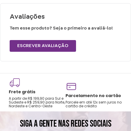
Yorkshire, Lhasa Apso, Schnauzer, Shitzu,
Pastor Shetland, e tamanhos equivalente.
Avaliações
Tamanho M: Beagle, Bulldog Francês,
Tem esse produto? Seja o primeiro a avaliá-lo!
Cocker Spaniel, Collie, e tamanhos
equivalentes.
ESCREVER AVALIAÇÃO
Tamanho G/ GG: Boxer, Labrador, Bulldog
Inglês, Golden Retriever, Husky e tamanhos
equivalentes.
Frete grátis
Se você possui um SRD (Sem raça definida)
Tro
Parcelamento no cartão
A partir de R$ 199,90 para Sul e
gar
como são únicos, pedimos que escolha de
Sudeste e R$ 259,90 para Norte,
Parcele em até 12x sem juros no
Nordeste e Centro-Oeste
cartão de crédito
A pri
acordo com a raça que tenha o porte mais
parecido.
SIGA A GENTE NAS REDES SOCIAIS