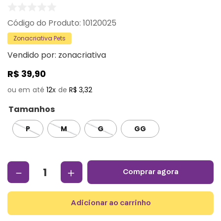
:
10120025
Zonacriativa Pets
Vendido por:
zonacriativa
R$
39
,
90
12
R$
3
,
32
Tamanhos
P
M
G
GG
－
＋
comprar agora
adicionar ao carrinho