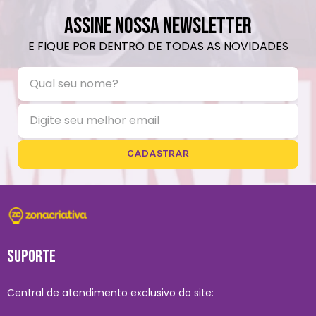
secadora
Temperatura máxima de lavagem de 30°C
ASSINE NOSSA NEWSLETTER
Limpeza suave
E FIQUE POR DENTRO DE TODAS AS NOVIDADES
Não limpar a seco
CADASTRAR
SUPORTE
Central de atendimento exclusivo do site: