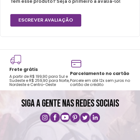
Se você possui um SRD (Sem raça definida)
Tem esse produto? Seja o primeiro a avaliá-lo!
como são únicos, pedimos que escolha de
acordo com a raça que tenha o porte mais
ESCREVER AVALIAÇÃO
parecido.
Cuidados e recomendações de uso:
Perigo de engasgar.
Frete grátis
Pets podem mastigar o item, caso
Tro
Parcelamento no cartão
A partir de R$ 199,90 para Sul e
gar
aconteça, remova o item imediatamente,
Sudeste e R$ 259,90 para Norte,
Parcele em até 12x sem juros no
Nordeste e Centro-Oeste
cartão de crédito
A pri
se a bandana estiver danificada procure
atenção médica.
SIGA A GENTE NAS REDES SOCIAIS
Não passar sobre a estampa
Não alvejar
Temperatura máxima 110°C (sem vapor)
Não centrifugar ou utilizar máquina