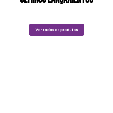
Lançamentos
Almofada 40X40 House
Of The Dragon
R$
84
,
90
12
R$
7
,
07
Ver todos os produtos