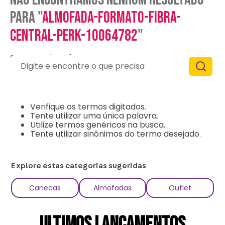
para "
almofada-formato-fibra-
central-perk-10064782
"
O que eu devo fazer?
Digite e encontre o que precisa
Verifique os termos digitados.
Tente utilizar uma única palavra.
Utilize termos genéricos na busca.
Tente utilizar sinônimos do termo desejado.
Explore estas categorias sugeridas
Canecas
Almofadas
Outlet
ULTIMOS LANÇAMENTOS