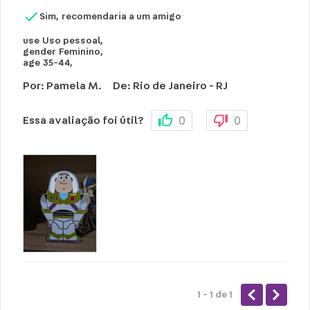
Sim, recomendaria a um amigo
use
Uso pessoal
,
gender
Feminino
,
age
35-44
,
Por
:
Pamela M.
De
:
Rio de Janeiro - RJ
0
0
Essa avaliação foi útil?
1 - 1
de
1