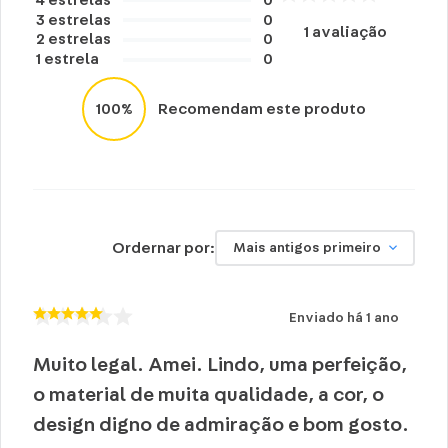
4
estrelas
0
3
estrelas
0
1
avaliação
2
estrelas
0
1
estrela
0
100%
Recomendam este produto
Ordernar por:
Mais antigos primeiro
Enviado há
1 ano
Muito legal. Amei. Lindo, uma perfeição,
o material de muita qualidade, a cor, o
design digno de admiração e bom gosto.