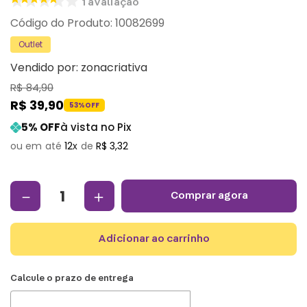
1
avaliação
:
10082699
Outlet
Vendido por:
zonacriativa
R$
84
,
90
R$
39
,
90
53%
OFF
5
% OFF
à vista no Pix
12
R$
3
,
32
－
＋
comprar agora
adicionar ao carrinho