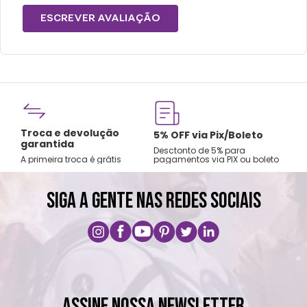
ESCREVER AVALIAÇÃO
Fre
Troca e devolução
rtão
5% OFF via Pix/Boleto
A par
garantida
os no
Desctonto de 5% para
Sude
A primeira troca é grátis
pagamentos via PIX ou boleto
Nord
SIGA A GENTE NAS REDES SOCIAIS
ASSINE NOSSA NEWSLETTER