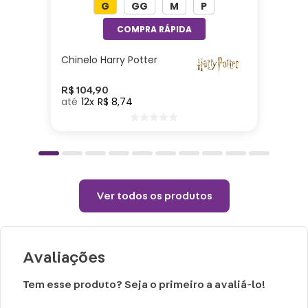
G
GG
M
P
7cm| Capacidade: 500ml| Material: Aluminio
Cuidados e recomendações de uso:
Chinelo Harry Potter
Não colocar o produto na geladeira ou
congelador.
R$
104
,
90
12
R$
8
,
74
Choques ou quedas podem danificar o
produto.
Lavar com água, esponja macia e sabão
neutro.
Não vai á lava-louças e nem ao
Ver todos os produtos
microondas.
Não utilizar produtos químicos ou
abrasivos.
Avaliações
Tem esse produto? Seja o primeiro a avaliá-lo!