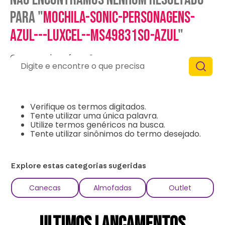
para "
mochila-sonic-personagens-
azul---luxcel--ms49831so-azul
"
O que eu devo fazer?
Digite e encontre o que precisa
Verifique os termos digitados.
Tente utilizar uma única palavra.
Utilize termos genéricos na busca.
Tente utilizar sinônimos do termo desejado.
Explore estas categorias sugeridas
Canecas
Almofadas
Outlet
ULTIMOS LANÇAMENTOS