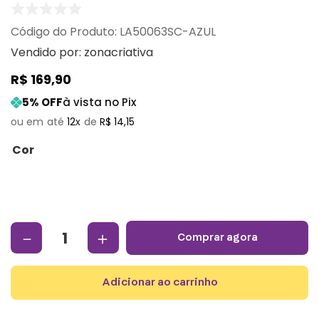
:
LA50063SC-AZUL
Vendido por:
zonacriativa
R$
169
,
90
5
% OFF
à vista no Pix
12
R$
14
,
15
Cor
－
＋
comprar agora
adicionar ao carrinho