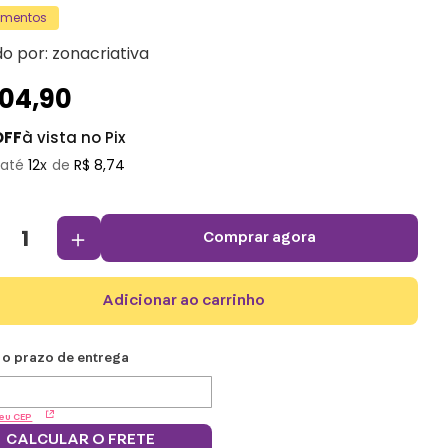
amentos
do por:
zonacriativa
104
,
90
OFF
à vista no Pix
12
R$
8
,
74
＋
comprar agora
adicionar ao carrinho
eu CEP
CALCULAR O FRETE