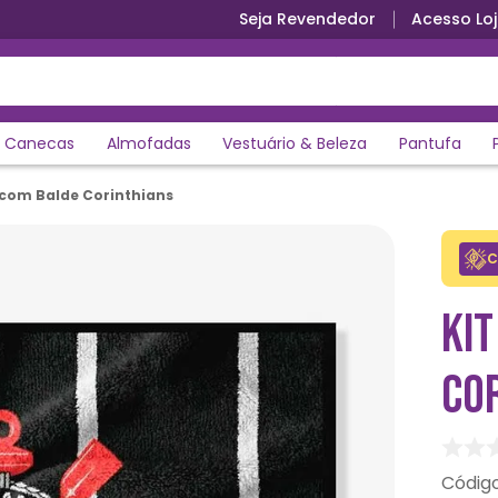
Seja Revendedor
Acesso Loj
o PIX
Canecas
Almofadas
Vestuário & Beleza
Pantufa
 com Balde Corinthians
C
KI
CO