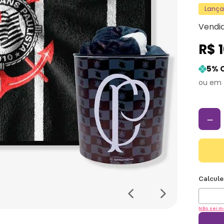
Lanç
Vendi
R$
5
% 
－
Não sei m