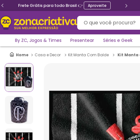
il 👉
Ganhe 5% de desconto n
Aproveite
O que você procura?
By ZC, Jogos & Times
Presentear
Séries e Geek
Kit Manta
Casa e Decor
Kit Manta Com Balde