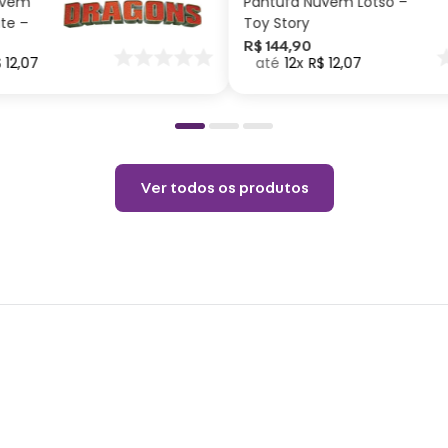
uvem
Pantufa Nuvem Lotso –
Tempe
ite –
Toy Story
Não c
nar
R$
144
,
90
$
12
,
07
12
R$
12
,
07
o
Temp
Limp
Não l
Ver todos os produtos