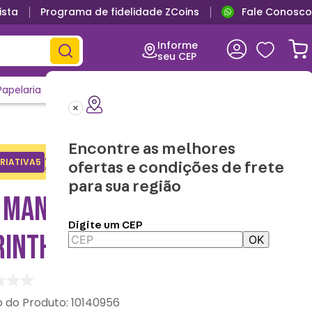
ista
Programa de fidelidade ZCoins
Fale Conosco
Informe
seu CEP
Papelaria
Casa e Decor
Outlet
Clique e Confira
Lançamentos
Encontre as melhores
Adicione o cupom no carrinho e
RIATIVA5
Copiar
ofertas e condições de frete
ganhe desconto na 1a compra.
para sua região
T MANTA COM BALDE
Digite um CEP
RINTHIANS
OK
:
10140956