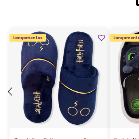
Lançamentos
Lançament
G
GG
M
P
ADICIONAR AO
CARRINHO