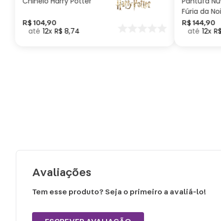
Chinelo Harry Potter
Pantufa N
Fúria da No
Como Trei
R$
104
,
90
R$
144
,
90
12
R$
8
,
74
12
R
seu Dragã
Avaliações
Tem esse produto? Seja o primeiro a avaliá-lo!