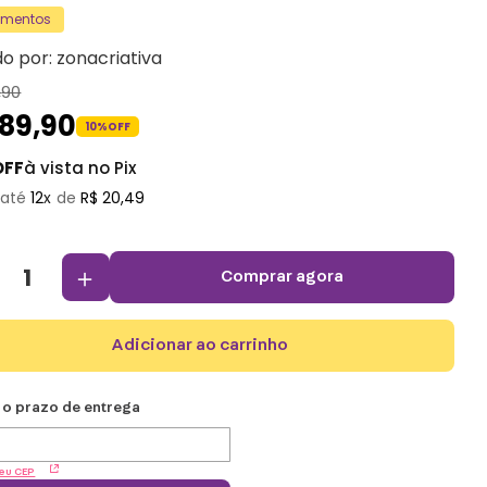
amentos
do por:
zonacriativa
,
90
189
,
90
10%
OFF
OFF
à vista no Pix
12
R$
20
,
49
＋
comprar agora
adicionar ao carrinho
eu CEP