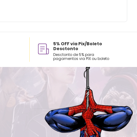
dos:
xpor à umidade excessiva.
r com pano seco.
to destinado para uso escolar e recreativo.
5% OFF via Pix/Boleto
Desctonto
Desctonto de 5% para
pagamentos via PIX ou boleto