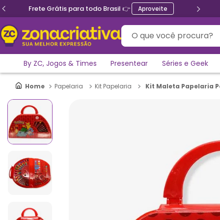
Frete Grátis para todo Brasil 👉
Aproveite
O que você procura?
By ZC, Jogos & Times
Presentear
Séries e Geek
Kit Maleta Papelaria 
Papelaria
Kit Papelaria