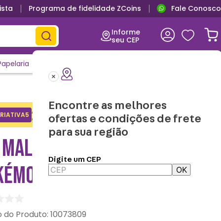
ista
Programa de fidelidade ZCoins
Fale Conosco
Informe
seu CEP
Papelaria
Casa e Decor
Outlet
Clique e Confira
Lançamentos
Encontre as melhores
Adicione o cupom no carrinho e
RIATIVA5
Copiar
ofertas e condições de frete
ganhe desconto na 1a compra.
para sua região
 MALETA PAPELARIA
Digite um CEP
KÉMON INFANTIL 52 PEÇAS
OK
:
10073809