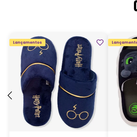
Lançamentos
Lançament
G
GG
M
P
ADICIONAR AO
CARRINHO