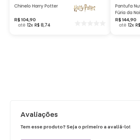
Chinelo Harry Potter
Pantufa N
Fúria da No
Como Trei
R$
104
,
90
R$
144
,
90
12
R$
8
,
74
12
R
seu Dragã
Avaliações
Tem esse produto? Seja o primeiro a avaliá-lo!