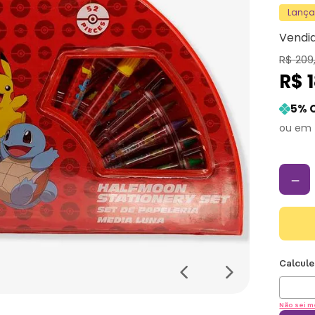
Lanç
Vendi
R$
209
R$
5
% 
－
Não sei m