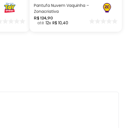
ém:
Pantufa Nuvem Vaquinha –
Zonacriativa
ças de papelaria
R$
124
,
90
12
R$
10
,
40
netas de feltro
is de cor
is HB
oura
nceis
ntador
racha
ntas pra aquarela
ua
el
eta