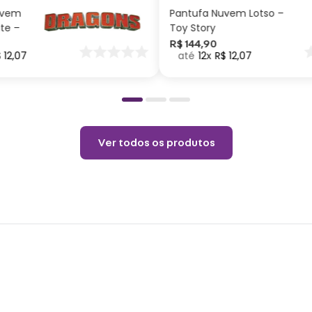
Cont
uvem
Pantufa Nuvem Lotso –
ite –
Toy Story
52 pe
nar
R$
144
,
90
$
12
,
07
12
R$
12
,
07
o
12 ca
6 Láp
12 Giz
2 Láp
1 Tes
Ver todos os produtos
2 Ste
1 Apo
1 Bor
12 Ti
1 Rég
1 Pinc
1 Mal