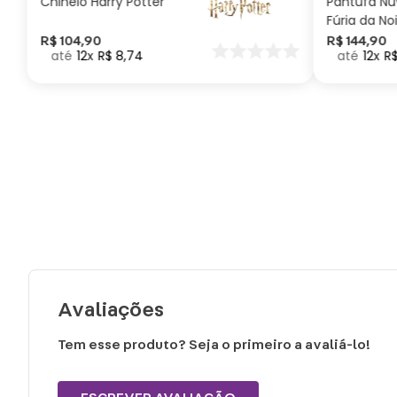
Chinelo Harry Potter
Pantufa N
Fúria da No
Como Trei
R$
104
,
90
R$
144
,
90
12
R$
8
,
74
12
R
seu Dragã
Avaliações
Tem esse produto? Seja o primeiro a avaliá-lo!