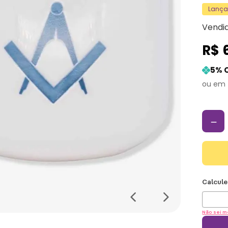
Lanç
Vendi
R$
5
% 
－
Não sei m