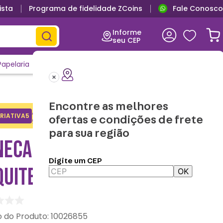
ista
Programa de fidelidade ZCoins
Fale Conosco
Primeira troca grátis
Informe
seu CEP
Papelaria
Casa e Decor
Outlet
Clique e Confira
Lançamentos
Encontre as melhores
Adicione o cupom no carrinho e
RIATIVA5
Copiar
ofertas e condições de frete
ganhe desconto na 1a compra.
para sua região
NECA OFFICE PROFISSÕES
Digite um CEP
UITETURA – ZONACRIATIVA
OK
:
10026855