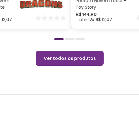
uvem
Pantufa Nuvem Lotso –
Lavar
ite –
Toy Story
neutr
nar
R$
144
,
90
$
12
,
07
12
R$
12
,
07
o
Não v
Não u
Choqu
produ
Ver todos os produtos