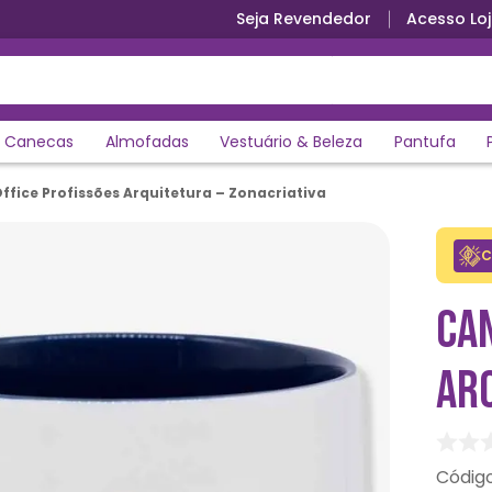
Seja Revendedor
Acesso Loj
Parcele em até 12x sem juros
Canecas
Almofadas
Vestuário & Beleza
Pantufa
fice Profissões Arquitetura – Zonacriativa
C
CA
ARQ