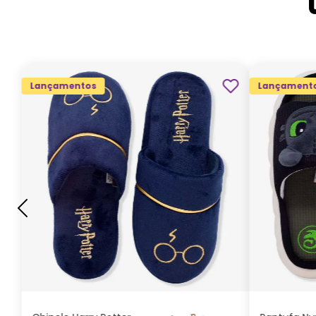
Lançamentos
Lançament
G
GG
M
P
ADICIONAR AO
CARRINHO