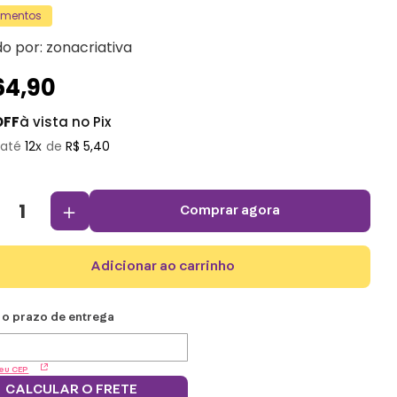
amentos
do por:
zonacriativa
64
,
90
OFF
à vista no Pix
12
R$
5
,
40
＋
comprar agora
adicionar ao carrinho
eu CEP
CALCULAR O FRETE