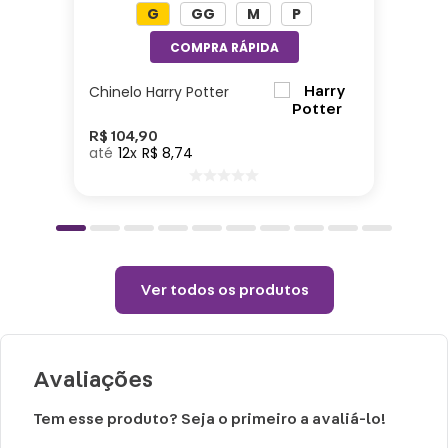
G
GG
M
P
Altura: 40cm| Largura: 40cm| Comprimento:
10cm| Material: Poliéster| Enchimento: Fibra
Chinelo Harry Potter
Cuidados e recomendações de uso:
Passar com temperatura máxima de 110°
R$
104
,
90
12
R$
8
,
74
(sem vapor).
Não alvejar.
Permitido uso de centrifuga e máquina
secadora.
Temperatura máxima de lavagem 40°.
Ver todos os produtos
Avaliações
Tem esse produto? Seja o primeiro a avaliá-lo!