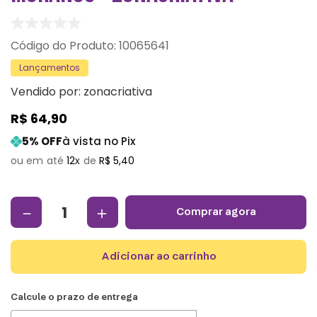
:
10065641
Lançamentos
Vendido por:
zonacriativa
R$
64
,
90
5
% OFF
à vista no Pix
12
R$
5
,
40
－
＋
comprar agora
adicionar ao carrinho