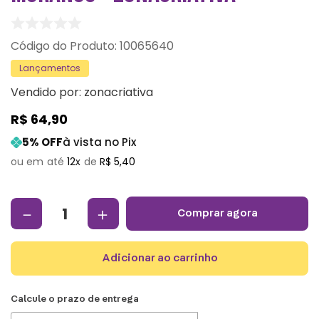
:
10065640
Lançamentos
Vendido por:
zonacriativa
R$
64
,
90
5
% OFF
à vista no Pix
12
R$
5
,
40
－
＋
comprar agora
adicionar ao carrinho