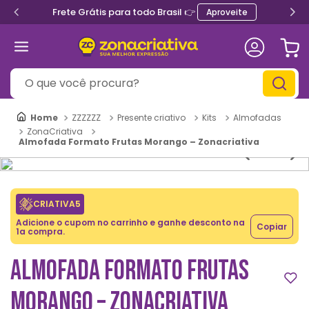
Frete Grátis para todo Brasil 👉
Aproveite
O que você procura?
ZZZZZZ
Presente criativo
Kits
Almofadas
ZonaCriativa
Almofada Formato Frutas Morango – Zonacriativa
CRIATIVA5
Adicione o cupom no carrinho e ganhe desconto na
Copiar
1a compra.
ALMOFADA FORMATO FRUTAS
MORANGO – ZONACRIATIVA