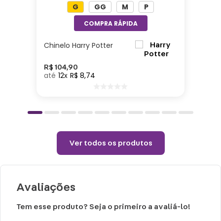
G
GG
M
P
Altura: 30cm| Comprimento: 15cm| Largura:
28cm| Enchimento: Fibra| Tecido: Poliéster
Chinelo Harry Potter
Cuidados e recomendações de uso:
R$
104
,
90
12
R$
8
,
74
Passar com temperatura máxima de 110°
(sem vapor).
Não alvejar.
Permitido uso de centrifuga e máquina
secadora.
Ver todos os produtos
Temperatura máxima de lavagem 40°.
Não limpar a seco.
Avaliações
Tem esse produto? Seja o primeiro a avaliá-lo!