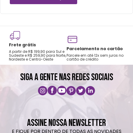
vertical e não coloque em bolsas ou
mochilas.
Lavar com água, esponja macia e sabão
neutro.
Não recomendado colocar no freezer.
Frete grátis
Não vai á lava-louças, nem ao micro-
Tro
Parcelamento no cartão
A partir de R$ 199,90 para Sul e
gar
ondas.
Sudeste e R$ 259,90 para Norte,
Parcele em até 12x sem juros no
Nordeste e Centro-Oeste
cartão de crédito
A pri
Não utilizar produtos químicos e abrasivos.
SIGA A GENTE NAS REDES SOCIAIS
ASSINE NOSSA NEWSLETTER
E FIQUE POR DENTRO DE TODAS AS NOVIDADES