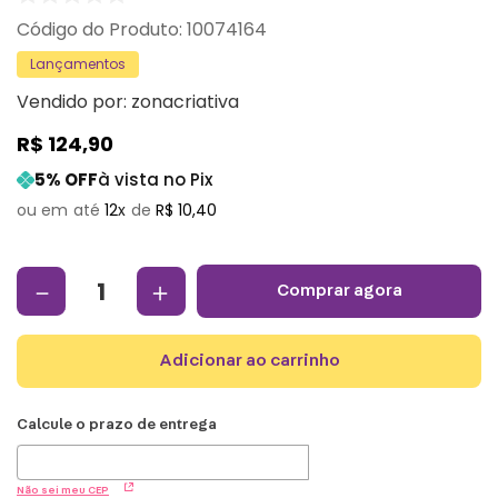
:
10074164
Lançamentos
Vendido por:
zonacriativa
R$
124
,
90
5
% OFF
à vista no Pix
12
R$
10
,
40
－
＋
comprar agora
adicionar ao carrinho
Não sei meu CEP