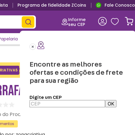
ista
Programa de fidelidade ZCoins
Fale Conosco
Informe
seu CEP
Papelaria
Casa e Decor
Outlet
Clique e Confira
Lançamentos
Encontre as melhores
Adicione o cupom no carrinho e
RIATIVA5
Copiar
ofertas e condições de frete
ganhe desconto na 1a compra.
para sua região
RRAFA MAX BOB ESPONJA
Digite um CEP
OK
:
10074163
amentos
do por:
zonacriativa