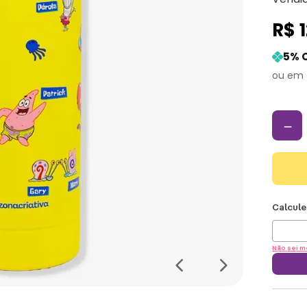
R$
5
% 
－
Não sei m