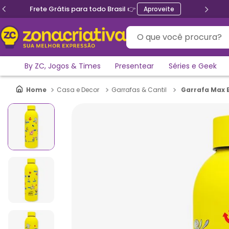
Frete Grátis para todo Brasil 👉
Aproveite
O que você procura?
By ZC, Jogos & Times
Presentear
Séries e Geek
Garrafa Max 
Casa e Decor
Garrafas & Cantil