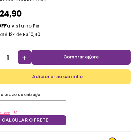
124
,
90
OFF
à vista no Pix
12
R$
10
,
40
＋
comprar agora
adicionar ao carrinho
eu CEP
CALCULAR O FRETE