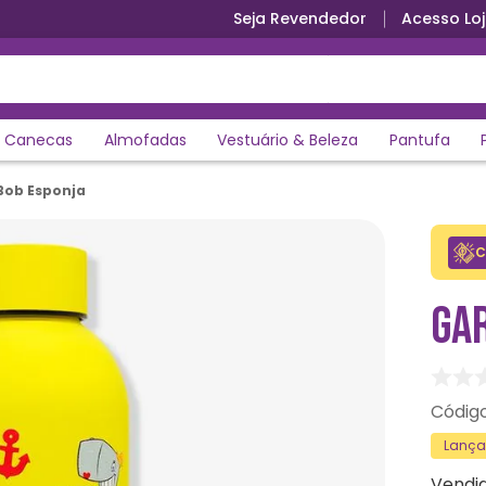
Seja Revendedor
Acesso Loj
Canecas
Almofadas
Vestuário & Beleza
Pantufa
Bob Esponja
C
GA
Lanç
Vendi