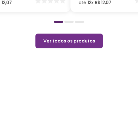
$
12
,
07
12
R$
12
,
07
o
Não p
pelo 
copo.
Choqu
produ
Ver todos os produtos
Não é
o pro
coloq
Lavar
Não r
Não v
Não u