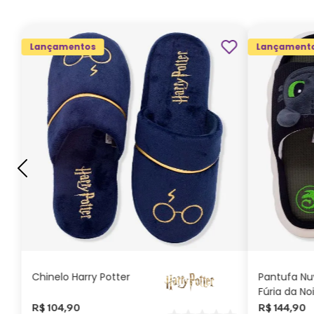
Lançamentos
Lançament
G
GG
M
P
ADICIONAR AO
CARRINHO
Chinelo Harry Potter
Pantufa N
Fúria da No
Como Trei
R$
104
,
90
R$
144
,
90