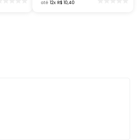
12
R$
10
,
40
reencha com líquidos até a superfície, deixe
menos 1,5cm de espaço para poder fechar o
es ou quedas podem trincar ou quebrar o
to.
 a prova de pequenos vazamentos, carregue
duto apenas na posição vertical e não
ue em bolsas ou mochilas.
 com água, esponja macia e sabão neutro.
ecomendado colocar no freezer.
ai á lava-louças, nem ao micro-ondas.
tilizar produtos químicos e abrasivos.