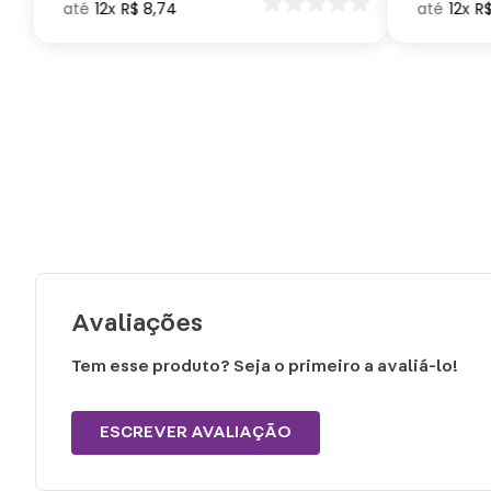
12
R$
8
,
74
12
R
seu Dragã
Avaliações
Tem esse produto? Seja o primeiro a avaliá-lo!
ESCREVER AVALIAÇÃO