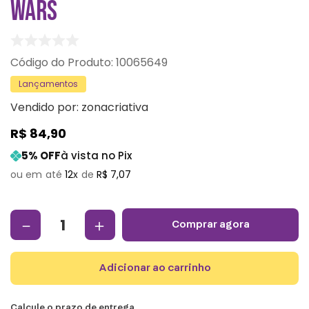
WARS
:
10065649
Lançamentos
Vendido por:
zonacriativa
R$
84
,
90
5
% OFF
à vista no Pix
12
R$
7
,
07
－
＋
comprar agora
adicionar ao carrinho