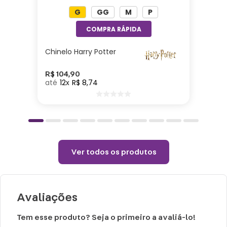
G
GG
M
P
Especificações:
Altura: 38cm| Comprimento: 13cm| Largura:
35cm| Enchimento: Fibra| Tecido: Poliéster
Chinelo Harry Potter
Cuidados e recomendações de uso:
R$
104
,
90
12
R$
8
,
74
Passar com temperatura máxima de 110°
(sem vapor).
Não alvejar.
Permitido uso de centrifuga e máquina
Ver todos os produtos
secadora.
Temperatura máxima de lavagem 40°.
Não limpar a seco.
Avaliações
Tem esse produto? Seja o primeiro a avaliá-lo!