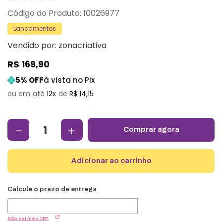
:
10026977
Lançamentos
Vendido por:
zonacriativa
R$
169
,
90
5
% OFF
à vista no Pix
12
R$
14
,
15
－
＋
comprar agora
adicionar ao carrinho
Não sei meu CEP