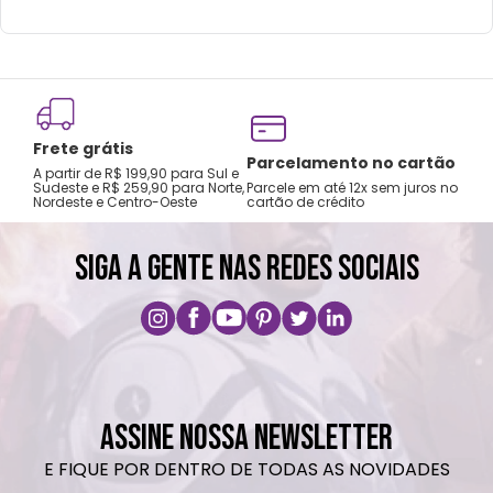
Cuidados e recomendações de uso:
Lavar com água corrente e esponja macia.
Não utilizar no micro-ondas.
Frete grátis
Evitar fogo alto para preservar o produto.
Tro
Parcelamento no cartão
A partir de R$ 199,90 para Sul e
gar
Secar bem após a lavagem para maior
Sudeste e R$ 259,90 para Norte,
Parcele em até 12x sem juros no
Nordeste e Centro-Oeste
cartão de crédito
A pri
durabilidade.
SIGA A GENTE NAS REDES SOCIAIS
ASSINE NOSSA NEWSLETTER
E FIQUE POR DENTRO DE TODAS AS NOVIDADES