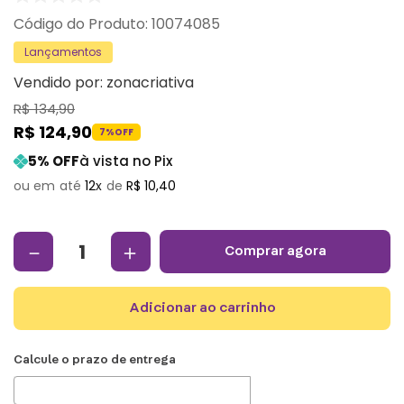
:
10074085
Lançamentos
Vendido por:
zonacriativa
R$
134
,
90
R$
124
,
90
7%
OFF
5
% OFF
à vista no Pix
12
R$
10
,
40
－
＋
comprar agora
adicionar ao carrinho