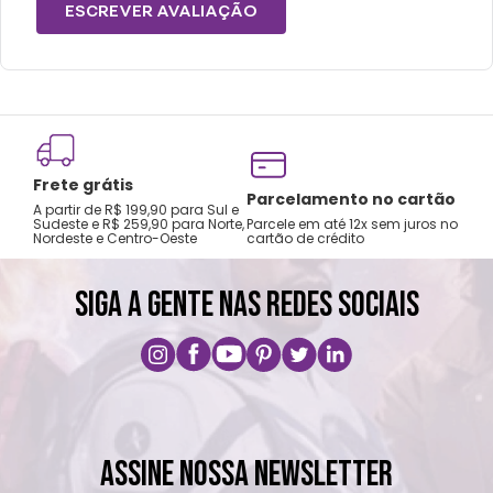
Lavar antes do primeiro uso.
ESCREVER AVALIAÇÃO
Não preencha com líquidos até a superfície,
deixe espaço para fechamento adequado.
Choques ou quedas podem danificar o
produto.
Lavar com água, esponja macia e sabão
Frete grátis
neutro.
Tro
Parcelamento no cartão
A partir de R$ 199,90 para Sul e
gar
Não utilizar no micro-ondas.
Sudeste e R$ 259,90 para Norte,
Parcele em até 12x sem juros no
Nordeste e Centro-Oeste
cartão de crédito
A pri
Não utilizar produtos químicos ou
abrasivos.
SIGA A GENTE NAS REDES SOCIAIS
ASSINE NOSSA NEWSLETTER