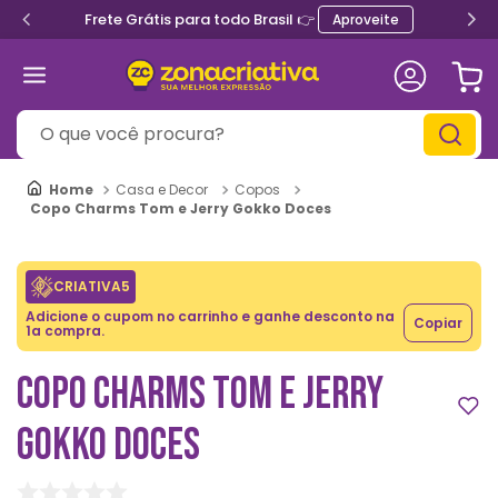
Frete Grátis para todo Brasil 👉
Aproveite
O que você procura?
Casa e Decor
Copos
Copo Charms Tom e Jerry Gokko Doces
CRIATIVA5
Adicione o cupom no carrinho e ganhe desconto na
Copiar
1a compra.
COPO CHARMS TOM E JERRY
GOKKO DOCES