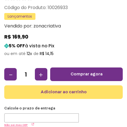
:
10026933
Lançamentos
Vendido por:
zonacriativa
R$
169
,
90
5
% OFF
à vista no Pix
12
R$
14
,
15
－
＋
comprar agora
adicionar ao carrinho
Não sei meu CEP