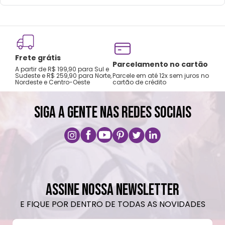
Lavar com água, esponja macia e sabão
neutro.
Não recomendado colocar no freezer.
Não vai á lava-louças, nem ao micro-
Frete grátis
ondas.
Tro
Parcelamento no cartão
A partir de R$ 199,90 para Sul e
gar
Não utilizar produtos químicos e abrasivos.
Sudeste e R$ 259,90 para Norte,
Parcele em até 12x sem juros no
Nordeste e Centro-Oeste
cartão de crédito
A pri
SIGA A GENTE NAS REDES SOCIAIS
ASSINE NOSSA NEWSLETTER
E FIQUE POR DENTRO DE TODAS AS NOVIDADES