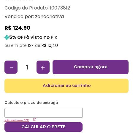
:
10073812
Vendido por:
zonacriativa
R$
124
,
90
5
% OFF
à vista no Pix
12
R$
10
,
40
－
＋
comprar agora
adicionar ao carrinho
Não sei meu CEP
CALCULAR O FRETE