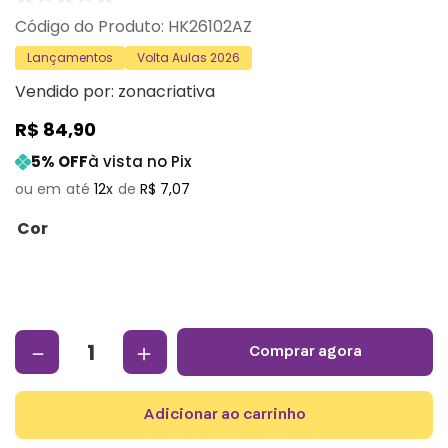
:
HK26102AZ
Lançamentos
Volta Aulas 2026
Vendido por:
zonacriativa
R$
84
,
90
5
% OFF
à vista no Pix
12
R$
7
,
07
Cor
－
＋
comprar agora
adicionar ao carrinho