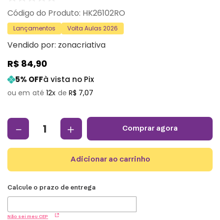
:
HK26102RO
Lançamentos
Volta Aulas 2026
Vendido por:
zonacriativa
R$
84
,
90
5
% OFF
à vista no Pix
12
R$
7
,
07
－
＋
comprar agora
adicionar ao carrinho
Não sei meu CEP