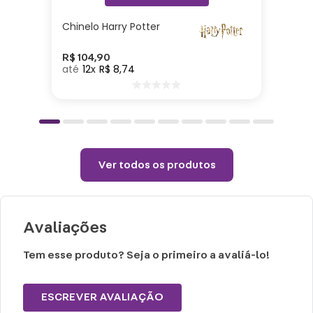
Chinelo Harry Potter
Especificações:
Pequena: Altura: 16cm| Largura: 24cm|
R$
104
,
90
12
R$
8
,
74
Comprimento: 3cm| Material: PVC
Grande: Altura: 14cm| Largura: 19cm|
Comprimento: 3cm| Material: PVC
Cuidados e recomendações de uso:
Ver todos os produtos
Não exceder peso máximo suportado.
Limpar com pano úmido.
Não passar.
Avaliações
Não alvejar.
Tem esse produto? Seja o primeiro a avaliá-lo!
ESCREVER AVALIAÇÃO