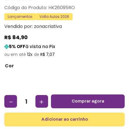
:
HK26095RO
Lançamentos
Volta Aulas 2026
Vendido por:
zonacriativa
R$
84
,
90
5
% OFF
à vista no Pix
12
R$
7
,
07
Cor
－
＋
comprar agora
adicionar ao carrinho