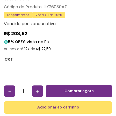
:
HK26080AZ
Lançamentos
Volta Aulas 2026
Vendido por:
zonacriativa
R$
208
,
52
5
% OFF
à vista no Pix
12
R$
22
,
50
Cor
－
＋
comprar agora
adicionar ao carrinho