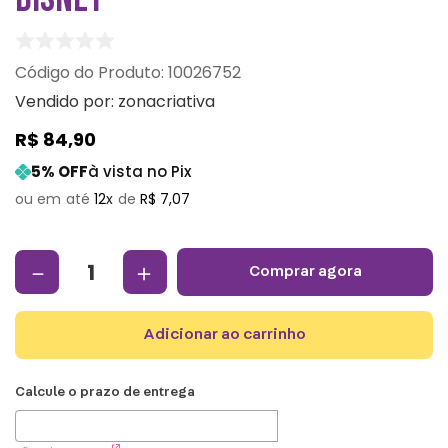
:
10026752
Vendido por:
zonacriativa
R$
84
,
90
5
% OFF
à vista no Pix
12
R$
7
,
07
－
＋
comprar agora
adicionar ao carrinho