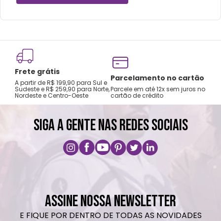
Não vai á lava-louças e nem ao micro-
ondas.
Não utilizar produtos químicos ou
abrasivos.
Frete grátis
Tro
Parcelamento no cartão
A partir de R$ 199,90 para Sul e
gar
Sudeste e R$ 259,90 para Norte,
Parcele em até 12x sem juros no
Nordeste e Centro-Oeste
cartão de crédito
A pri
SIGA A GENTE NAS REDES SOCIAIS
ASSINE NOSSA NEWSLETTER
E FIQUE POR DENTRO DE TODAS AS NOVIDADES