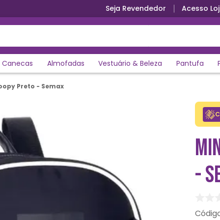
Seja Revendedor
Acesso Loj
to no PIX
Canecas
Almofadas
Vestuário & Beleza
Pantufa
oopy Preto - Semax
C
MI
- 