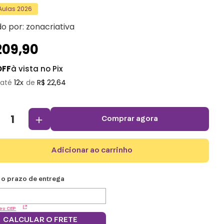
 Aulas 2026
do por:
zonacriativa
209
,
90
OFF
à vista no Pix
12
R$
22
,
64
＋
comprar agora
adicionar ao carrinho
eu CEP
CALCULAR O FRETE