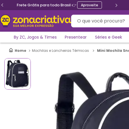
 Brasil 👉
Ganhe 5% de descon
Aproveite
O que você procura?
By ZC, Jogos & Times
Presentear
Séries e Geek
Mini Mochila Sn
Mochilas e Lancheiras Térmicas