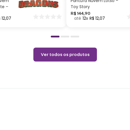
uvem
Pantufa Nuvem Lotso –
Materi
ite –
Toy Story
Princi
nar
R$
144
,
90
$
12
,
07
12
R$
12
,
07
o
Cuid
Não e
Limp
Não p
Ver todos os produtos
Não a