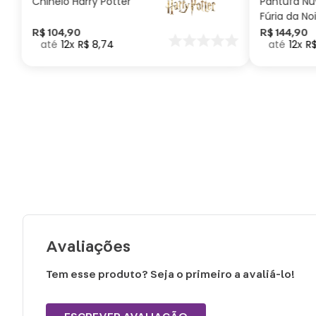
Chinelo Harry Potter
Pantufa N
Fúria da No
Como Trei
R$
104
,
90
R$
144
,
90
12
R$
8
,
74
12
R
seu Dragã
Avaliações
Tem esse produto? Seja o primeiro a avaliá-lo!