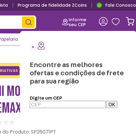
ista
Programa de fidelidade ZCoins
Fale Conosco
Informe
seu CEP
Papelaria
Casa e Decor
Outlet
Clique e Confira
Lançamentos
Encontre as melhores
Adicione o cupom no carrinho e
RIATIVA5
Copiar
ofertas e condições de frete
ganhe desconto na 1a compra.
para sua região
NI MOCHILA SNOOPY PRETO
Digite um CEP
SEMAX
OK
:
SP26071PT