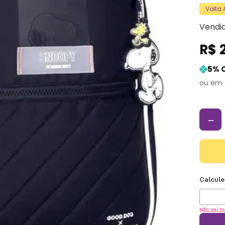
Volta
Vendi
R$
5
% 
－
Não sei m