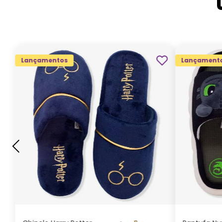
Lançamentos
Lançament
G
GG
M
P
ADICIONAR AO
CARRINHO