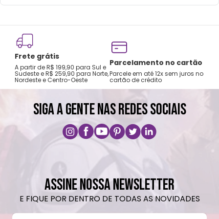
neutro.
Não recomendado colocar no freezer.
Não vai á lava-louças, nem ao micro-
ondas.
Frete grátis
Não utilizar produtos químicos e abrasivos.
Tro
Parcelamento no cartão
A partir de R$ 199,90 para Sul e
gar
Sudeste e R$ 259,90 para Norte,
Parcele em até 12x sem juros no
Nordeste e Centro-Oeste
cartão de crédito
A pri
SIGA A GENTE NAS REDES SOCIAIS
ASSINE NOSSA NEWSLETTER
E FIQUE POR DENTRO DE TODAS AS NOVIDADES