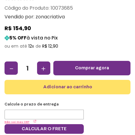
:
10073685
Vendido por:
zonacriativa
R$
154
,
90
5
% OFF
à vista no Pix
12
R$
12
,
90
－
＋
comprar agora
adicionar ao carrinho
Não sei meu CEP
CALCULAR O FRETE