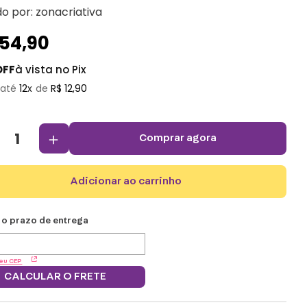
do por:
zonacriativa
154
,
90
OFF
à vista no Pix
12
R$
12
,
90
＋
comprar agora
adicionar ao carrinho
eu CEP
CALCULAR O FRETE