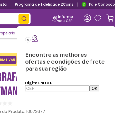
ista
Programa de fidelidade ZCoins
Fale Conosco
Informe
seu CEP
Papelaria
Casa e Decor
Outlet
Clique e Confira
Lançamentos
Encontre as melhores
Adicione o cupom no carrinho e
RIATIVA5
Copiar
ofertas e condições de frete
ganhe desconto na 1a compra.
para sua região
RRAFA TÉRMICA FUNNY
Digite um CEP
TMAN – DC COMICS
OK
:
10073677