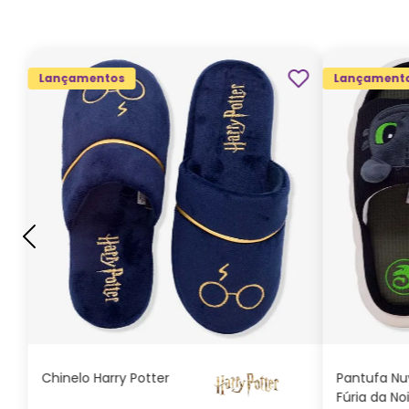
Lançamentos
Lançament
G
GG
M
P
ADICIONAR AO
CARRINHO
Chinelo Harry Potter
Pantufa N
Fúria da No