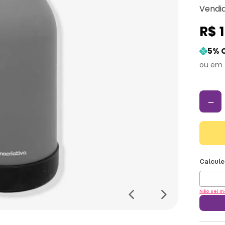
Vendi
R$
5
% 
－
Não sei m