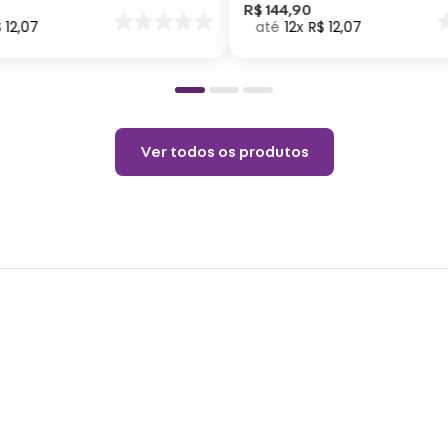
Aço i
nar
R$
144
,
90
$
12
,
07
12
R$
12
,
07
o
Cuid
Não p
pelo 
Ver todos os produtos
copo.
Choqu
produ
Não é
o pro
coloq
Lavar
Não r
Não v
Não u