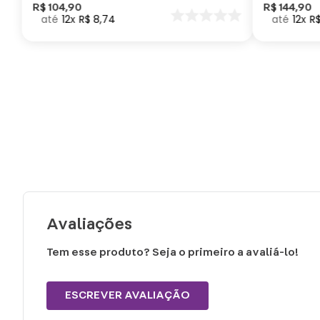
Como Trei
R$
104
,
90
R$
144
,
90
12
R$
8
,
74
12
R
seu Dragã
Avaliações
Tem esse produto? Seja o primeiro a avaliá-lo!
ESCREVER AVALIAÇÃO