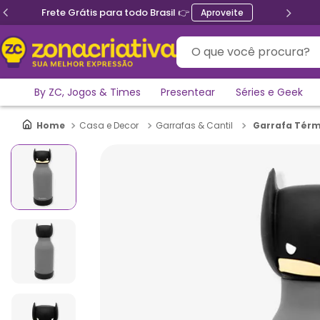
Frete Grátis para todo Brasil 👉
Aproveite
O que você procura?
By ZC, Jogos & Times
Presentear
Séries e Geek
Garrafa Térm
Casa e Decor
Garrafas & Cantil