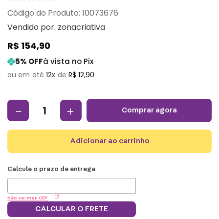
:
10073676
Vendido por:
zonacriativa
R$
154
,
90
5
% OFF
à vista no Pix
12
R$
12
,
90
－
＋
comprar agora
adicionar ao carrinho
Não sei meu CEP
CALCULAR O FRETE