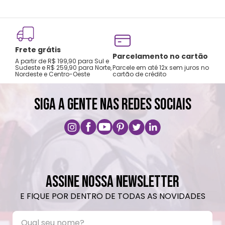
neutro.
Não recomendado colocar no freezer.
Não vai á lava-louças, nem ao micro-
Frete grátis
ondas.
Tro
Parcelamento no cartão
A partir de R$ 199,90 para Sul e
gar
Não utilizar produtos químicos e abrasivos.
Sudeste e R$ 259,90 para Norte,
Parcele em até 12x sem juros no
Nordeste e Centro-Oeste
cartão de crédito
A pri
SIGA A GENTE NAS REDES SOCIAIS
ASSINE NOSSA NEWSLETTER
E FIQUE POR DENTRO DE TODAS AS NOVIDADES