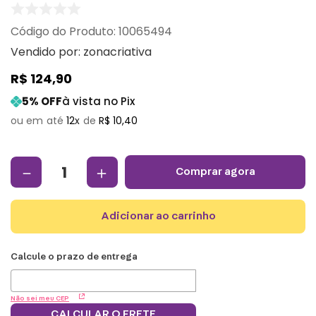
:
10065494
Vendido por:
zonacriativa
R$
124
,
90
5
% OFF
à vista no Pix
12
R$
10
,
40
－
＋
comprar agora
adicionar ao carrinho
Não sei meu CEP
CALCULAR O FRETE