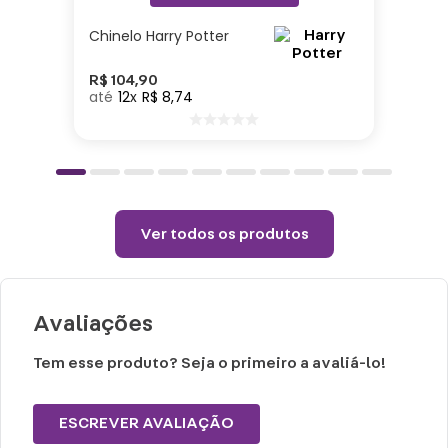
Especificações:
Chinelo Harry Potter
Altura: 28cm| Largura: 30cm| Comprimento:
R$
104
,
90
12
R$
8
,
74
26cm| Material: Poliéster| Enchimento:
Poliéster
Cuidados e recomendações de uso:
Passar com temperatura máxima de 110°
Ver todos os produtos
(sem vapor).
Não alvejar.
Permitido uso de centrifuga e máquina
Avaliações
secadora.
Temperatura máxima de lavagem 40°.
Tem esse produto? Seja o primeiro a avaliá-lo!
ESCREVER AVALIAÇÃO