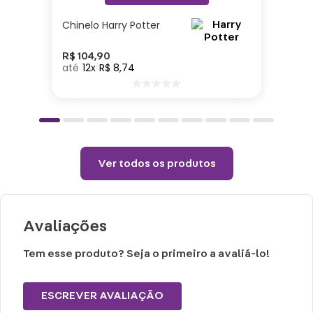
Altura: 45cm| Comprimento: 14cm| Largura:
Chinelo Harry Potter
34cm| Enchimento: Fibra| Tecido: Poliéster
R$
104
,
90
12
R$
8
,
74
Cuidados e recomendações de uso:
Passar com temperatura máxima de 110°
(sem vapor).
Não alvejar.
Ver todos os produtos
Permitido uso de centrifuga e máquina
secadora.
Temperatura máxima de lavagem 40°.
Avaliações
Não limpar a seco.
Tem esse produto? Seja o primeiro a avaliá-lo!
ESCREVER AVALIAÇÃO