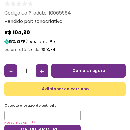
:
10065564
Vendido por:
zonacriativa
R$
104
,
90
5
% OFF
à vista no Pix
12
R$
8
,
74
－
＋
comprar agora
adicionar ao carrinho
Não sei meu CEP
CALCULAR O FRETE