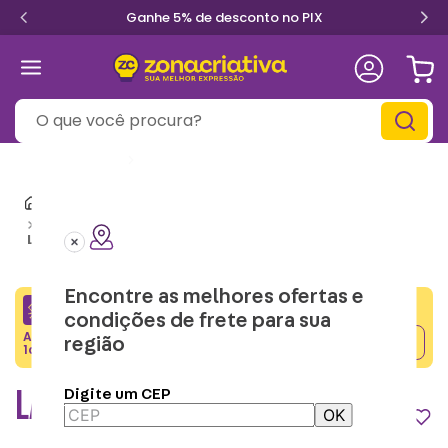
Ganhe 5% de desconto no PIX
O que você procura?
Informe seu
CEP
Mochilas e Lancheiras Térmicas
Lancheira Térmica
Lancheira Térmica Vita Noir – Zonacriativa
Encontre as melhores ofertas e
CRIATIVA5
condições de frete para sua
Adicione o cupom no carrinho e ganhe desconto na
região
Copiar
1a compra.
LANCHEIRA TÉRMICA VITA NOIR
Digite um CEP
OK