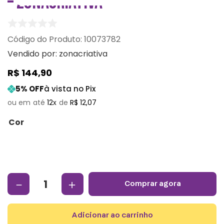
– ZONACRIATIVA
:
10073782
Vendido por:
zonacriativa
R$
144
,
90
5
% OFF
à vista no Pix
12
R$
12
,
07
Cor
－
＋
comprar agora
adicionar ao carrinho