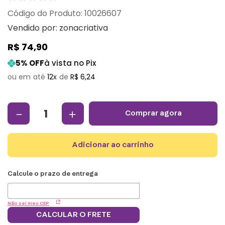
:
10026607
Vendido por:
zonacriativa
R$
74
,
90
5
% OFF
à vista no Pix
12
R$
6
,
24
－
＋
comprar agora
adicionar ao carrinho
Não sei meu CEP
CALCULAR O FRETE