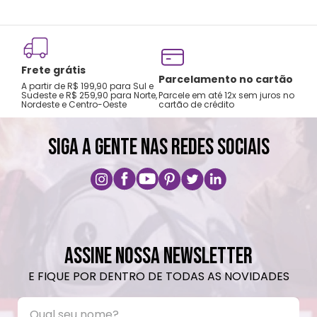
Não utilizar produtos químicos ou
abrasivos.
Frete grátis
Tro
Parcelamento no cartão
A partir de R$ 199,90 para Sul e
gar
Sudeste e R$ 259,90 para Norte,
Parcele em até 12x sem juros no
Nordeste e Centro-Oeste
cartão de crédito
A pri
SIGA A GENTE NAS REDES SOCIAIS
ASSINE NOSSA NEWSLETTER
E FIQUE POR DENTRO DE TODAS AS NOVIDADES