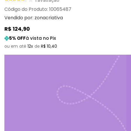
1
avaliação
:
10065487
Vendido por:
zonacriativa
R$
124
,
90
5
% OFF
à vista no Pix
12
R$
10
,
40