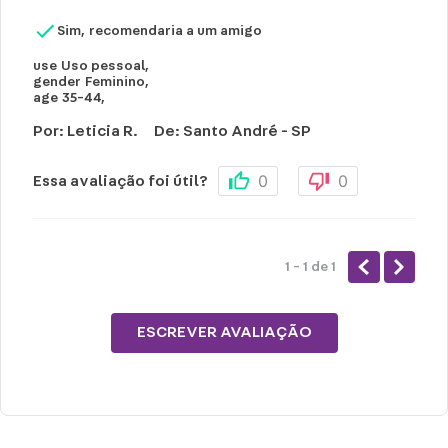
Sim, recomendaria a um amigo
use
Uso pessoal
,
gender
Feminino
,
age
35-44
,
Por
:
Leticia R.
De
:
Santo André - SP
0
0
Essa avaliação foi útil?
1 - 1
de
1
ESCREVER AVALIAÇÃO