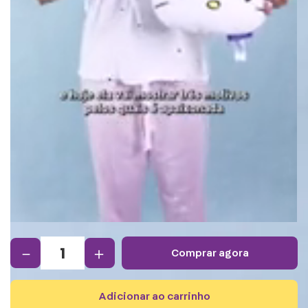
－
＋
comprar agora
adicionar ao carrinho