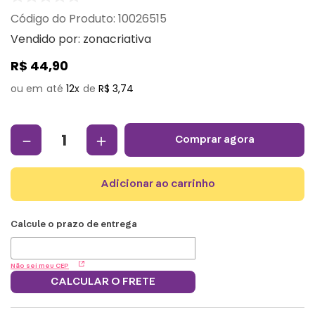
:
10026515
Vendido por:
zonacriativa
R$
44
,
90
12
R$
3
,
74
－
＋
comprar agora
adicionar ao carrinho
Não sei meu CEP
CALCULAR O FRETE