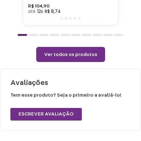
Material: vidro
R$
104
,
90
12
R$
8
,
74
Cuidados e recomendações de uso:
Lavar com água, esponja macia e
detergente neutro.
Não vai ao micro-ondas, nem a lava-
Ver todos os produtos
louças.
Não utilizar químicos e abrasivos.
Choques ou quedas podem trincar ou
Avaliações
quebrar o produto, pois trata-se de um
produto de vidro.
Tem esse produto? Seja o primeiro a avaliá-lo!
ESCREVER AVALIAÇÃO