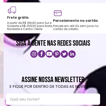
Frete grátis
Tro
Parcelamento no cartão
A partir de R$ 199,90 para Sul e
gar
Sudeste e R$ 259,90 para Norte,
Parcele em até 12x sem juros no
Nordeste e Centro-Oeste
cartão de crédito
A pri
SIGA A GENTE NAS REDES SOCIAIS
ASSINE NOSSA NEWSLETTER
E FIQUE POR DENTRO DE TODAS AS NOVIDADES