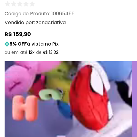
:
10065456
Vendido por:
zonacriativa
R$
159
,
90
5
% OFF
à vista no Pix
12
R$
13
,
32