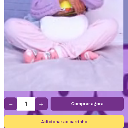
－
＋
comprar agora
adicionar ao carrinho