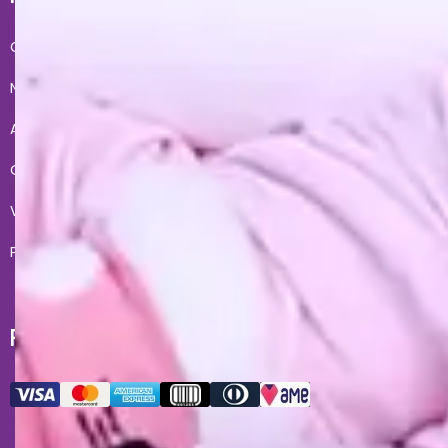
Conheça a gente
Condições de Uso
Nossas lojas
Fale Conosco
Acesso lojista
Entregas
Quero revender
Meus pedidos
Vendas corporativas
Formas de Pagamento
Políticas de Privacidade
Troca e devoluções
FORMAS DE PAGAMENTO