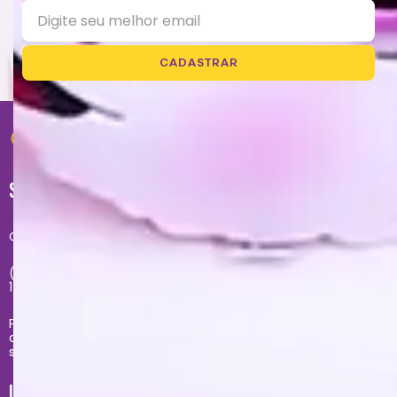
CADASTRAR
SUPORTE
Central de atendimento exclusivo do site:
(11) 2681-4020 - Segunda à sexta das 09h até às
17h
Problemas com sua compra no site, entre em
contato com
sacecommerce@zonacriativa.com.br
INSTITUCIONAL E AJUDA