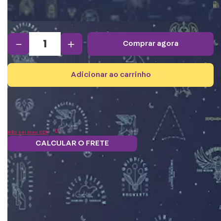
－
＋
comprar agora
adicionar ao carrinho
Não sei meu CEP
CALCULAR O FRETE
Frete grátis.
Saiba mais
5% OFF no boleto
Parcele em 12x
Troque
e PIX!
s/juros
pontos por
benefícios