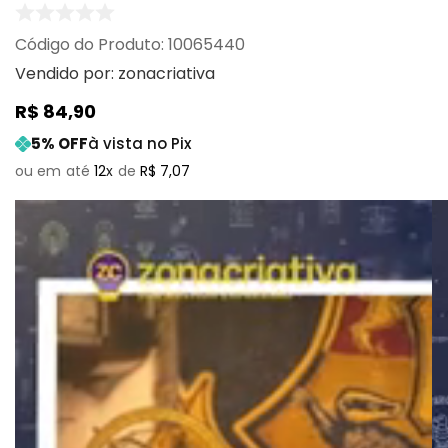
:
10065440
Vendido por:
zonacriativa
R$
84
,
90
5
% OFF
à vista no Pix
12
R$
7
,
07