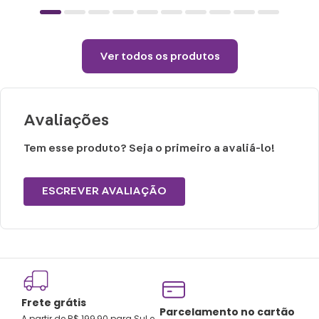
(sem vapor).
Não alvejar.
Permitido uso de centrifuga e máquina
Ver todos os produtos
secadora.
Temperatura máxima de lavagem 40°.
Não limpar a seco.
Avaliações
Tem esse produto? Seja o primeiro a avaliá-lo!
ESCREVER AVALIAÇÃO
Frete grátis
Tro
Parcelamento no cartão
A partir de R$ 199,90 para Sul e