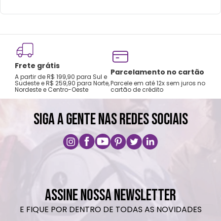
Lavar com água, esponja macia e sabão
neutro.
Não recomendado colocar no freezer.
Não vai á lava-louças, nem ao micro-
Frete grátis
ondas.
Tro
Parcelamento no cartão
A partir de R$ 199,90 para Sul e
gar
Não utilizar produtos químicos e abrasivos.
Sudeste e R$ 259,90 para Norte,
Parcele em até 12x sem juros no
Nordeste e Centro-Oeste
cartão de crédito
A pri
SIGA A GENTE NAS REDES SOCIAIS
ASSINE NOSSA NEWSLETTER
E FIQUE POR DENTRO DE TODAS AS NOVIDADES