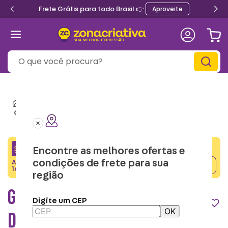
Frete Grátis para todo Brasil 👉
Aproveite
O que você procura?
Informe seu
CEP
Casa e Decor
Garrafas & Cantil
Garrafa Max Moana 2 – Disney
CRIATIVA5
Encontre as melhores ofertas e
Adicione o cupom no carrinho e ganhe desconto na
condições de frete para sua
Copiar
1a compra.
região
GARRAFA MAX MOANA 2 –
Digite um CEP
OK
DISNEY