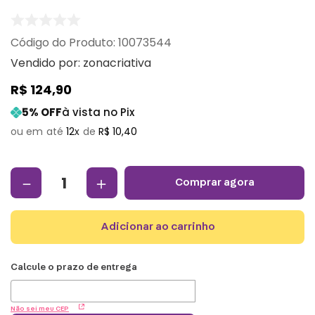
:
10073544
Vendido por:
zonacriativa
R$
124
,
90
5
% OFF
à vista no Pix
12
R$
10
,
40
－
＋
comprar agora
adicionar ao carrinho
Não sei meu CEP