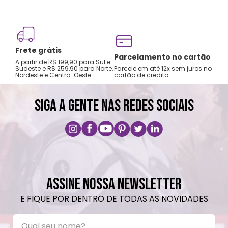
Não preencha com líquidos até a superfície,
deixe pelo menos 1,5cm de espaço para
poder fechar o copo.
Frete grátis
Choques ou quedas podem trincar ou
Tro
Parcelamento no cartão
A partir de R$ 199,90 para Sul e
gar
quebrar o produto.
Sudeste e R$ 259,90 para Norte,
Parcele em até 12x sem juros no
Nordeste e Centro-Oeste
cartão de crédito
A pri
Não é a prova de pequenos vazamentos,
carregue o produto apenas na posição
SIGA A GENTE NAS REDES SOCIAIS
vertical e não coloque em bolsas ou
mochilas.
Lavar com água, esponja macia e sabão
neutro.
Não recomendado colocar no freezer.
Não vai á lava-louças, nem ao micro-
ASSINE NOSSA NEWSLETTER
ondas.
E FIQUE POR DENTRO DE TODAS AS NOVIDADES
Não utilizar produtos químicos e abrasivos.