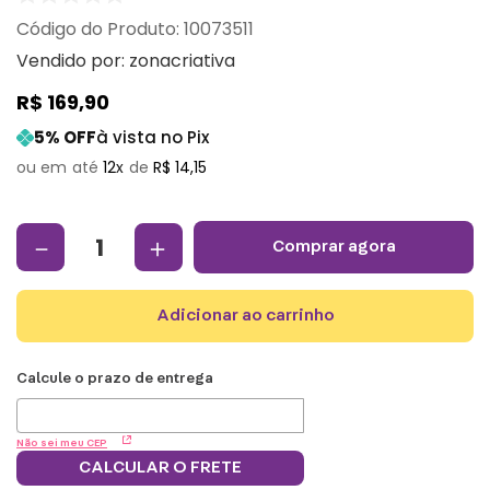
:
10073511
Vendido por:
zonacriativa
R$
169
,
90
5
% OFF
à vista no Pix
12
R$
14
,
15
－
＋
comprar agora
adicionar ao carrinho
Não sei meu CEP
CALCULAR O FRETE