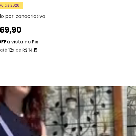
 Aulas 2026
do por:
zonacriativa
169
,
90
OFF
à vista no Pix
12
R$
14
,
15