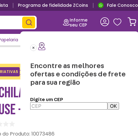
ista
Programa de fidelidade ZCoins
Fale Conosco
Primeira troca grátis
Informe
seu CEP
Papelaria
Casa e Decor
Outlet
Clique e Confira
Lançamentos
Encontre as melhores
Adicione o cupom no carrinho e
RIATIVA5
Copiar
ofertas e condições de frete
ganhe desconto na 1a compra.
para sua região
CHILA LANCHEIRA MINNIE
Digite um CEP
SE - DISNEY
OK
:
10073486