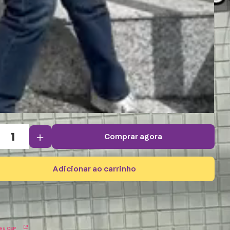
＋
comprar agora
adicionar ao carrinho
eu CEP