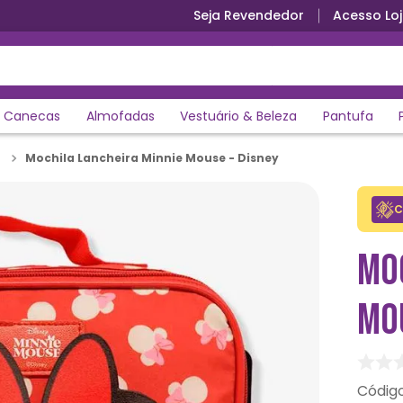
Seja Revendedor
Acesso Loj
Parcele em até 12x sem juros
Canecas
Almofadas
Vestuário & Beleza
Pantufa
Mochila Lancheira Minnie Mouse - Disney
C
MO
MOU