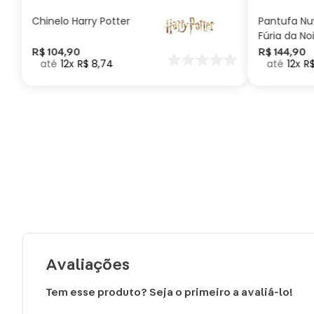
Chinelo Harry Potter
Pantufa N
Fúria da No
Como Trei
R$
104
,
90
R$
144
,
90
12
R$
8
,
74
12
R
seu Dragã
Avaliações
Tem esse produto? Seja o primeiro a avaliá-lo!