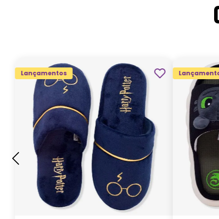
Lançamentos
Lançament
G
GG
M
P
ADICIONAR AO
CARRINHO