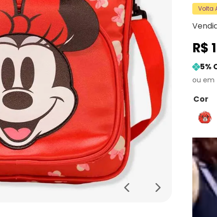
Volta
Vendi
R$
5
% 
Cor