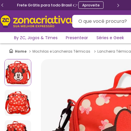
Ganhe 5% de desconto no PIX
O que você procura?
By ZC, Jogos & Times
Presentear
Séries e Geek
Mochilas e Lancheiras Térmicas
Lancheira Térmica