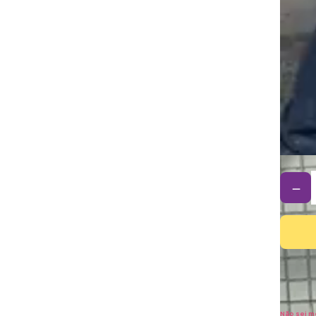
－
Não sei m