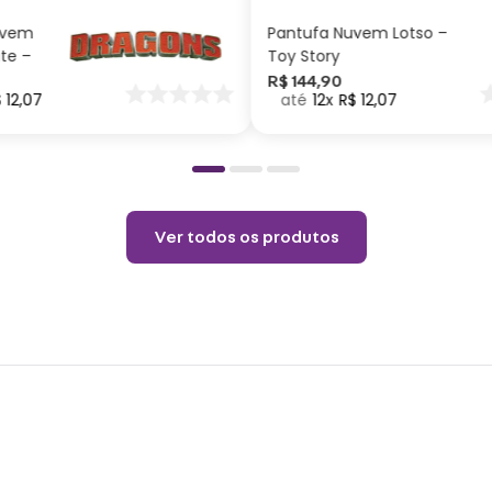
Altur
uvem
Pantufa Nuvem Lotso –
Bolsos
ite –
Toy Story
Poliés
nar
R$
144
,
90
$
12
,
07
12
R$
12
,
07
o
remov
Cuid
Lava
Proibi
Ver todos os produtos
Não s
Não p
Não l