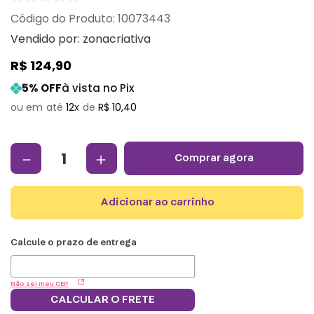
:
10073443
Vendido por:
zonacriativa
R$
124
,
90
5
% OFF
à vista no Pix
12
R$
10
,
40
－
＋
comprar agora
adicionar ao carrinho
Não sei meu CEP
CALCULAR O FRETE