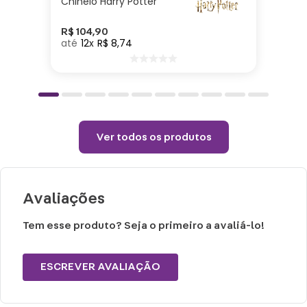
Chinelo Harry Potter
Cuidados e recomendações de uso:
R$
104
,
90
12
R$
8
,
74
Não alvejar.
Permitido uso de centrifuga e máquina
secadora.
Temperatura máxima de lavagem 40°.
Não limpar a seco.
Ver todos os produtos
Avaliações
Tem esse produto? Seja o primeiro a avaliá-lo!
ESCREVER AVALIAÇÃO