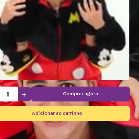
＋
comprar agora
adicionar ao carrinho