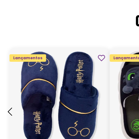
Lançamentos
Lançament
G
GG
M
P
ADICIONAR AO