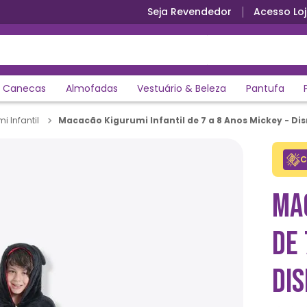
Seja Revendedor
Acesso Loj
Primeira troca grátis
Canecas
Almofadas
Vestuário & Beleza
Pantufa
Macacão Kigurumi Infantil de 7 a 8 Anos Mickey - Di
i Infantil
C
MA
DE 
DI