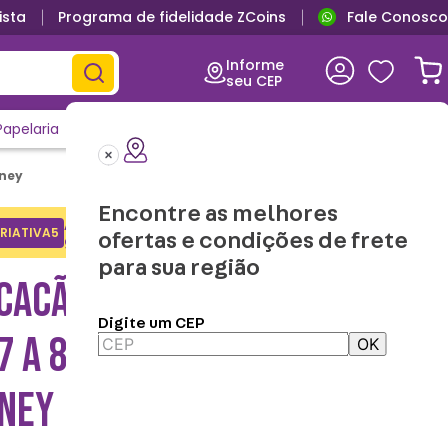
ista
Programa de fidelidade ZCoins
Fale Conosco
Produtos oficiais
Informe
seu CEP
Papelaria
Casa e Decor
Outlet
Clique e Confira
Lançamentos
sney
Encontre as melhores
Adicione o cupom no carrinho e
RIATIVA5
Copiar
ofertas e condições de frete
ganhe desconto na 1a compra.
para sua região
CACÃO KIGURUMI INFANTIL
Digite um CEP
7 A 8 ANOS MICKEY -
OK
SNEY