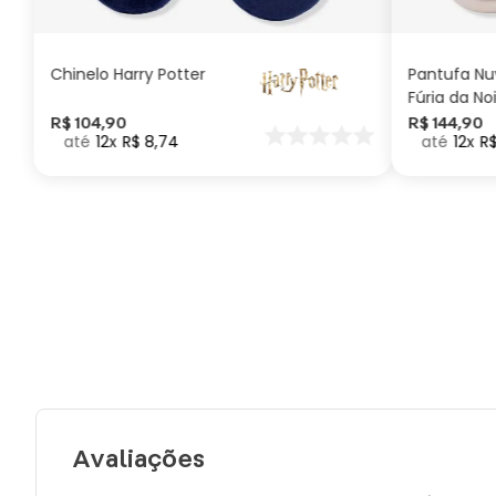
CARRINHO
Chinelo Harry Potter
Pantufa N
Fúria da No
Como Trei
R$
104
,
90
R$
144
,
90
12
R$
8
,
74
12
R
seu Dragã
Avaliações