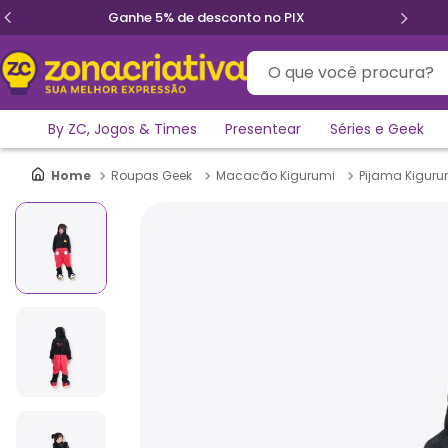
Parcele em até 12x sem juros
O que você procura?
By ZC, Jogos & Times
Presentear
Séries e Geek
Roupas Geek
Macacão Kigurumi
Pijama Kigurum