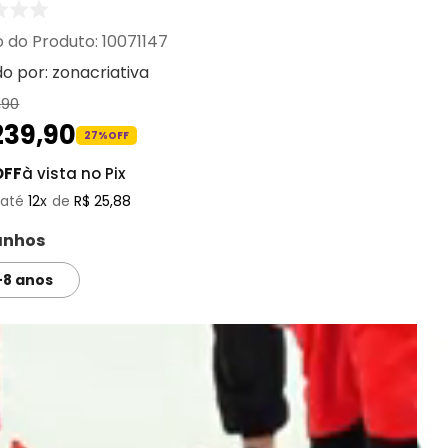
:
10071147
do por:
zonacriativa
,
90
239
,
90
27%
OFF
OFF
à vista no Pix
12
R$
25
,
88
nhos
-8 anos