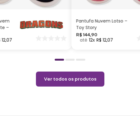
CARRINHO
CARRINHO
Compr
Compr
Largur
Comp
Largur
uvem
Pantufa Nuvem Lotso –
Comp
ite –
Toy Story
Largu
Largu
nar
R$
144
,
90
$
12
,
07
12
R$
12
,
07
o
Largu
Largu
Mater
Ver todos os produtos
Uso 
Não 
Não a
Tempe
Não c
Temp
Limp