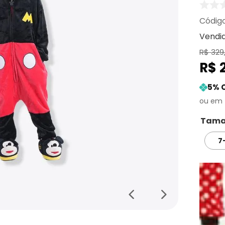
Vendi
R$
329
R$
5
% 
Tama
7