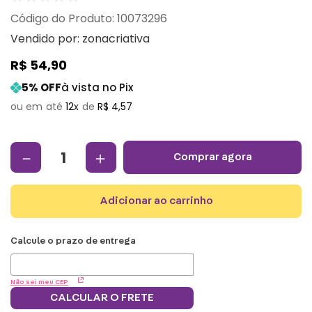
:
10073296
Vendido por:
zonacriativa
R$
54
,
90
5
% OFF
à vista no Pix
12
R$
4
,
57
－
＋
comprar agora
adicionar ao carrinho
Não sei meu CEP
CALCULAR O FRETE