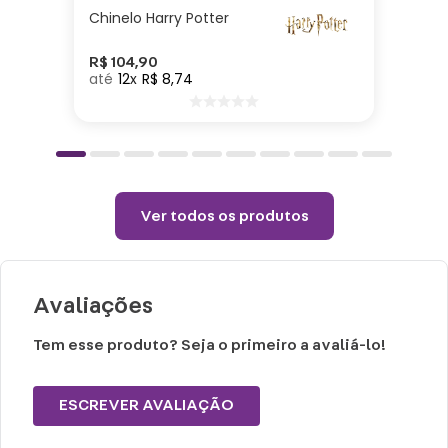
Não colocar o produto na geladeira ou
Chinelo Harry Potter
congelador.
Choques ou quedas podem danificar o
R$
104
,
90
12
R$
8
,
74
produto.
Lavar com água, esponja macia e sabão
neutro.
Não vai á lava-louças e nem ao micro-
ondas.
Ver todos os produtos
Não utilizar produtos químicos ou
abrasivos.
Avaliações
Tem esse produto? Seja o primeiro a avaliá-lo!
ESCREVER AVALIAÇÃO