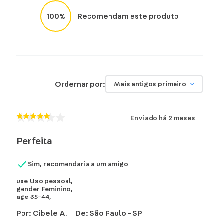
Lavar com água, esponja macia e sabão
100%
Recomendam este produto
neutro.
Não recomendado colocar no freezer.
Não vai á lava-louças, nem ao micro-
ondas.
Não utilizar produtos químicos e abrasivos.
Ordernar por:
Mais antigos primeiro
Enviado há
2 meses
Perfeita
Sim, recomendaria a um amigo
use
Uso pessoal
,
gender
Feminino
,
age
35-44
,
Por
:
Cibele A.
De
:
São Paulo - SP