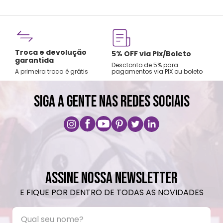
Fre
Troca e devolução
rtão
5% OFF via Pix/Boleto
A par
garantida
os no
Desctonto de 5% para
Sude
A primeira troca é grátis
pagamentos via PIX ou boleto
Nord
SIGA A GENTE NAS REDES SOCIAIS
ASSINE NOSSA NEWSLETTER
E FIQUE POR DENTRO DE TODAS AS NOVIDADES