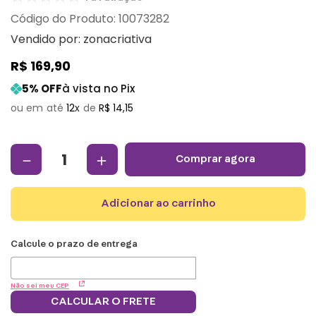
:
10073282
Vendido por:
zonacriativa
R$
169
,
90
5
% OFF
à vista no Pix
12
R$
14
,
15
－
＋
comprar agora
adicionar ao carrinho
Não sei meu CEP
CALCULAR O FRETE