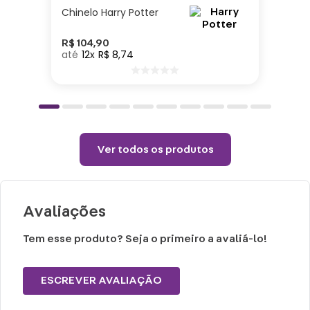
Não colocar o produto na geladeira ou
Chinelo Harry Potter
congelador.
Choques ou quedas podem danificar o
R$
104
,
90
12
R$
8
,
74
produto.
Lavar com água, esponja macia e sabão
neutro.
Não vai á lava-louças e nem ao micro-
ondas.
Ver todos os produtos
Não utilizar produtos químicos ou
abrasivos.
Avaliações
Tem esse produto? Seja o primeiro a avaliá-lo!
ESCREVER AVALIAÇÃO