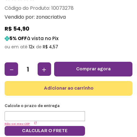
:
10073278
Vendido por:
zonacriativa
R$
54
,
90
5
% OFF
à vista no Pix
12
R$
4
,
57
－
＋
comprar agora
adicionar ao carrinho
Não sei meu CEP
CALCULAR O FRETE