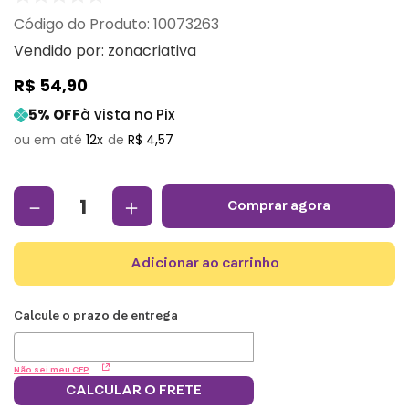
:
10073263
Vendido por:
zonacriativa
R$
54
,
90
5
% OFF
à vista no Pix
12
R$
4
,
57
－
＋
comprar agora
adicionar ao carrinho
Não sei meu CEP
CALCULAR O FRETE