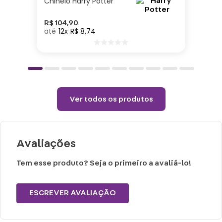
Chinelo Harry Potter
congelador.
Choques ou quedas podem danificar o
R$
104
,
90
12
R$
8
,
74
produto.
Lavar com água, esponja macia e sabão
neutro.
Não vai á lava-louças e nem ao micro-
ondas.
Ver todos os produtos
Não utilizar produtos químicos ou
abrasivos.
Avaliações
Tem esse produto? Seja o primeiro a avaliá-lo!
ESCREVER AVALIAÇÃO