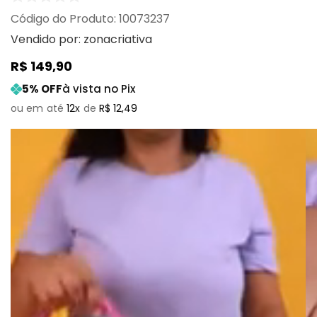
:
10073237
Vendido por:
zonacriativa
R$
149
,
90
5
% OFF
à vista no Pix
12
R$
12
,
49