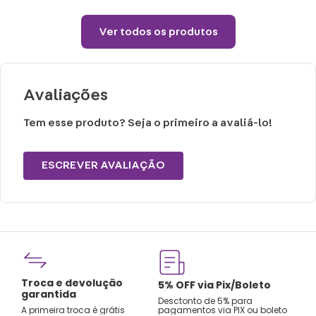
Lavagem manual.
Proibido alvejar.
Ver todos os produtos
Não secar em tambor.
Não passar.
Não lavar a seco.
Avaliações
Tem esse produto? Seja o primeiro a avaliá-lo!
ESCREVER AVALIAÇÃO
Fre
Troca e devolução
rtão
5% OFF via Pix/Boleto
A par
garantida
os no
Desctonto de 5% para
Sude
A primeira troca é grátis
pagamentos via PIX ou boleto
Nord