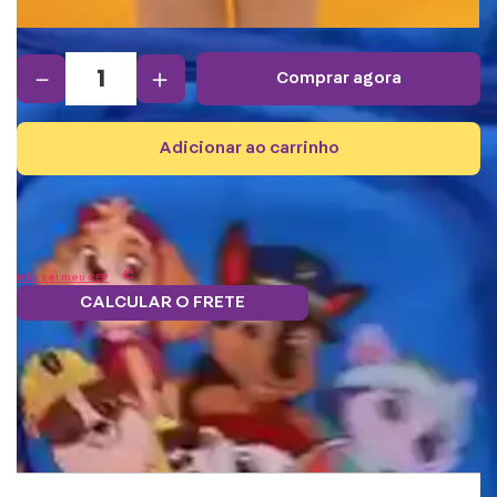
－
＋
comprar agora
adicionar ao carrinho
Não sei meu CEP
CALCULAR O FRETE
Frete grátis.
5% OFF no boleto
Parcele em 12x
Troque
Saiba mais
e PIX!
s/juros
pontos por
benefícios