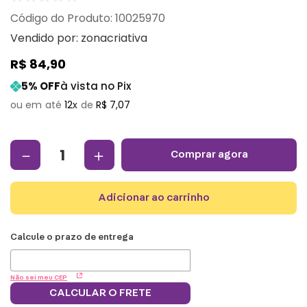
:
10025970
Vendido por:
zonacriativa
R$
84
,
90
5
% OFF
à vista no Pix
12
R$
7
,
07
－
＋
comprar agora
adicionar ao carrinho
Não sei meu CEP
CALCULAR O FRETE