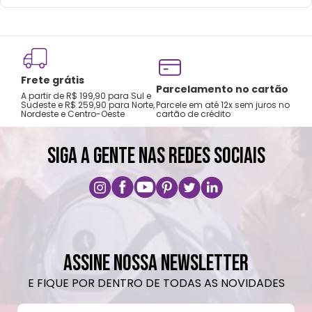
neutro.
Não recomendado colocar no freezer.
Não vai ao micro-ondas.
Não utilizar produtos químicos e abrasivos.
Frete grátis
Tro
Parcelamento no cartão
A partir de R$ 199,90 para Sul e
gar
Sudeste e R$ 259,90 para Norte,
Parcele em até 12x sem juros no
Nordeste e Centro-Oeste
cartão de crédito
A pri
SIGA A GENTE NAS REDES SOCIAIS
ASSINE NOSSA NEWSLETTER
E FIQUE POR DENTRO DE TODAS AS NOVIDADES