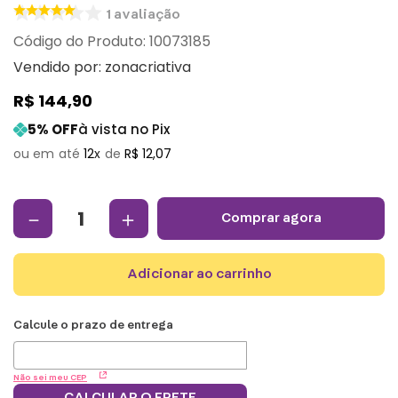
1
avaliação
:
10073185
Vendido por:
zonacriativa
R$
144
,
90
5
% OFF
à vista no Pix
12
R$
12
,
07
－
＋
comprar agora
adicionar ao carrinho
Não sei meu CEP
CALCULAR O FRETE