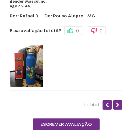
gender
Masculino
,
age
35-44
,
Por
:
Rafael B.
De
:
Pouso Alegre - MG
0
0
Essa avaliação foi útil?
1 - 1
de
1
ESCREVER AVALIAÇÃO