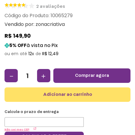
2
avaliações
:
10065279
Vendido por:
zonacriativa
R$
149
,
90
5
% OFF
à vista no Pix
12
R$
12
,
49
－
＋
comprar agora
adicionar ao carrinho
Não sei meu CEP