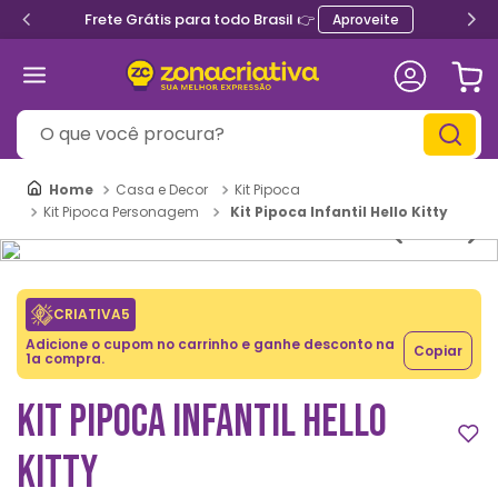
Frete Grátis para todo Brasil 👉
Aproveite
O que você procura?
Casa e Decor
Kit Pipoca
Kit Pipoca Infantil Hello Kitty
Kit Pipoca Personagem
CRIATIVA5
Adicione o cupom no carrinho e ganhe desconto na
Copiar
1a compra.
KIT PIPOCA INFANTIL HELLO
KITTY