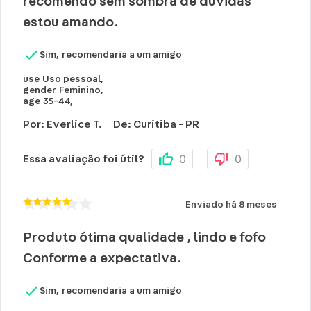
recomendo sem sombra de dúvidas
estou amando.
Sim, recomendaria a um amigo
use
Uso pessoal
,
gender
Feminino
,
age
35-44
,
Por
:
Everlice T.
De
:
Curitiba - PR
0
0
Essa avaliação foi útil?
Enviado há
8 meses
Produto ótima qualidade , lindo e fofo
Conforme a expectativa.
Sim, recomendaria a um amigo