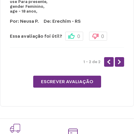
use
Para presente
,
gender
Feminino
,
age
- 18 anos
,
Por
:
Neusa P.
De
:
Erechim - RS
0
0
Essa avaliação foi útil?
1 - 2
de
2
ESCREVER AVALIAÇÃO