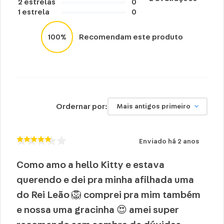
Não limpar a seco
2
estrelas
0
1
estrela
0
Não utilizar produtos abrasivos ou químicos
Lavar com o lado macio da esponja (lado
100%
Recomendam este produto
amarelo).
Ordernar por:
Mais antigos primeiro
Enviado há
2 anos
Como amo a hello Kitty e estava
querendo e dei pra minha afilhada uma
do Rei Leão 🦁 comprei pra mim também
e nossa uma gracinha 😍 amei super